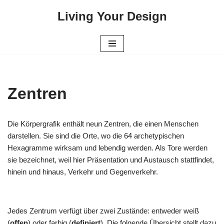
Living Your Design
Zum
Inhalt
springen
Zentren
Die Körpergrafik enthält neun Zentren, die einen Menschen
darstellen. Sie sind die Orte, wo die 64 archetypischen
Hexagramme wirksam und lebendig werden. Als Tore werden
sie bezeichnet, weil hier Präsentation und Austausch stattfindet,
hinein und hinaus, Verkehr und Gegenverkehr.
Jedes Zentrum verfügt über zwei Zustände: entweder weiß
(
offen
) oder farbig (
definiert
). Die folgende Übersicht stellt dazu